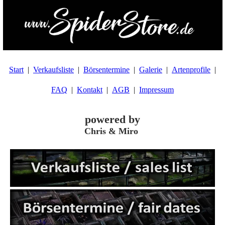
Start
Verkaufsliste
Börsentermine
Galerie
Artenprofile
FAQ
Kontakt
AGB
Impressum
powered by
Chris & Miro