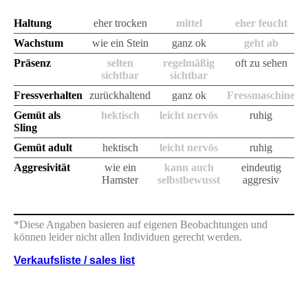
Haltung
eher trocken
mittel
eher feucht
Wachstum
wie ein Stein
ganz ok
geht ab
Präsenz
selten
regelmäßig
oft zu sehen
sichtbar
sichtbar
Fressverhalten
zurückhaltend
ganz ok
Fressmaschine
Gemüt als
hektisch
leicht nervös
ruhig
Sling
Gemüt adult
hektisch
leicht nervös
ruhig
Aggresivität
wie ein
kann auch
eindeutig
Hamster
selbstbewusst
aggresiv
*Diese Angaben basieren auf eigenen Beobachtungen und
können leider nicht allen Individuen gerecht werden.
Verkaufsliste / sales list