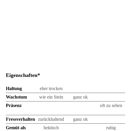
adultes Weibchen
Eigenschaften*
Haltung
eher trocken
mittel
eher feucht
Wachstum
wie ein Stein
ganz ok
geht ab
Präsenz
selten
regelmäßig
oft zu sehen
sichtbar
sichtbar
Fressverhalten
zurückhaltend
ganz ok
Fressmaschine
Gemüt als
hektisch
leicht nervös
ruhig