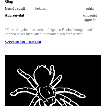
Sling
Gemüt adult
hektisch
leicht nervös
ruhig
Aggresivität
wie ein
kann auch
eindeutig
Hamster
selbstbewusst
aggresiv
*Diese Angaben basieren auf eigenen Beobachtungen und
können leider nicht allen Individuen gerecht werden.
Verkaufsliste / sales list