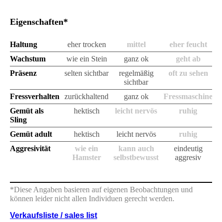
Eigenschaften*
Haltung
eher trocken
mittel
eher feucht
Wachstum
wie ein Stein
ganz ok
geht ab
Präsenz
selten sichtbar
regelmäßig
oft zu sehen
sichtbar
Fressverhalten
zurückhaltend
ganz ok
Fressmaschine
Gemüt als
hektisch
leicht nervös
ruhig
Sling
Gemüt adult
hektisch
leicht nervös
ruhig
Aggresivität
wie ein
kann auch
eindeutig
Hamster
selbstbewusst
aggresiv
*Diese Angaben basieren auf eigenen Beobachtungen und
können leider nicht allen Individuen gerecht werden.
Verkaufsliste / sales list