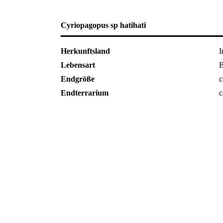
Cyriopagopus sp hatihati
Herkunftsland
I
Lebensart
B
Endgröße
c
Endterrarium
c