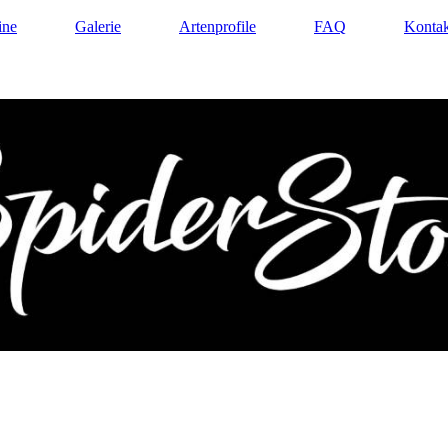
ine
Galerie
Artenprofile
FAQ
Kontak