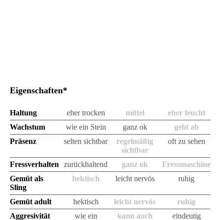
2cm
Eigenschaften*
Haltung
eher trocken
mittel
eher feucht
Wachstum
wie ein Stein
ganz ok
geht ab
Präsenz
selten sichtbar
regelmäßig
oft zu sehen
sichtbar
Fressverhalten
zurückhaltend
ganz ok
Fressmaschine
Gemüt als
hektisch
leicht nervös
ruhig
Sling
Gemüt adult
hektisch
leicht nervös
ruhig
Aggresivität
wie ein
kann auch
eindeutig