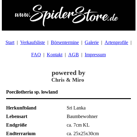
Start
Verkaufsliste
Börsentermine
Galerie
Artenprofile
FAQ
Kontakt
AGB
Impressum
powered by
Chris & Miro
Poecilotheria sp. lowland
Herkunftsland
Sri Lanka
Lebensart
Baumbewohner
Endgröße
ca. 7cm KL
Endterrarium
ca. 25x25x30cm