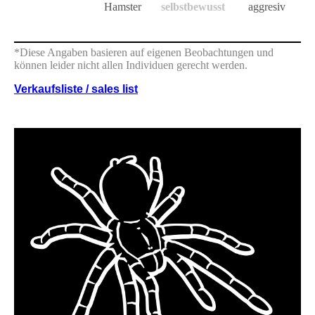
Hamster
selbstbewusst
aggresiv
*Diese Angaben basieren auf eigenen Beobachtungen und
können leider nicht allen Individuen gerecht werden.
Verkaufsliste / sales list